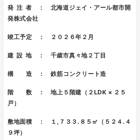
発 注 者 ： 北海道ジェイ・アール都市開
発株式会社
竣工予定
： ２０２６年２月
建 設 地 ： 千歳市真々地２丁目
構 造 ： 鉄筋コンクリート造
階 数 ： 地上５階建（２LDK × ２５
戸）
敷地面積 ： １,７３３.８５㎡（５２４.４
９坪）