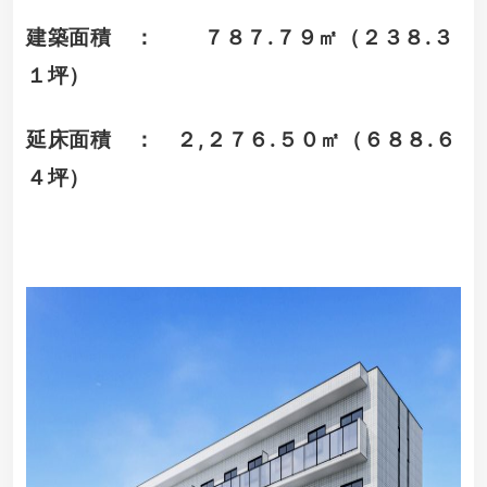
建築面積 ： ７８７.７９㎡（２３８.３
１坪）
延床面積 ： ２,２７６.５０㎡（６８８.６
４坪）