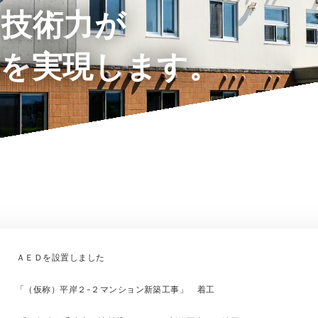
い技術力が
築を
実現します。
ＡＥＤを設置しました
「（仮称）平岸２-２マンション新築工事」 着工