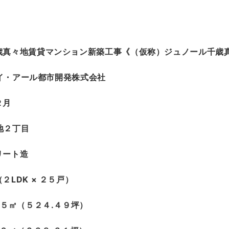
歳真々地賃貸マンション新築工事《（仮称）ジュノール千歳
イ・アール都市開発株式会社
２月
地２丁目
リート造
LDK × ２５戸）
８５㎡（５２４.４９坪）