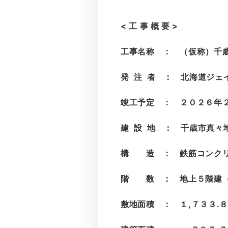
< 工 事 概 要 >
工事名称 ： （仮称）千
発 注 者 ： 北海道ジェ
竣工予定
： ２０２６年
建 設 地 ： 千歳市真々
構 造 ： 鉄筋コンク
階 数 ： 地上５階建（２
敷地面積 ： １,７３３.