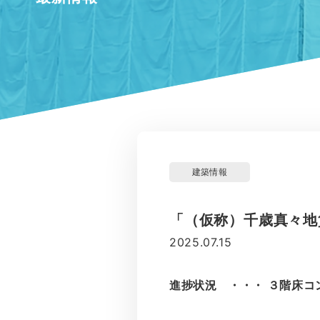
建築情報
「（仮称）千歳真々地
2025.07.15
進捗状況 ・・・ ３階床