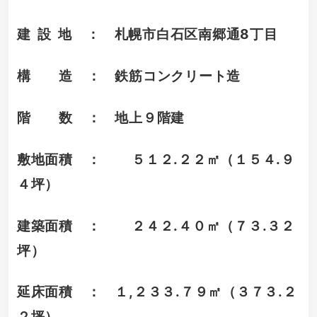
建 設 地 ： 札幌市白石区南郷通8丁目
構 造 ： 鉄筋コンクリート造
階 数 ： 地上９階建
敷地面積 ： ５１２.２２㎡（１５４.９
４坪）
建築面積 ： ２４２.４０㎡（７３.３２
坪）
延床面積 ： １,２３３.７９㎡（３７３.２
２坪）