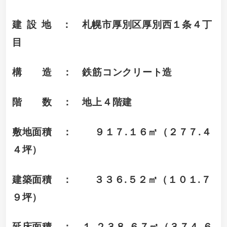
建 設 地 ： 札幌市厚別区厚別西１条４丁
目
構 造 ： 鉄筋コンクリート造
階 数 ： 地上４階建
敷地面積 ： ９１７.１６㎡（２７７.４
４坪）
建築面積 ： ３３６.５２㎡（１０１.７
９坪）
延床面積 ： １,２３８.６７㎡（３７４.６