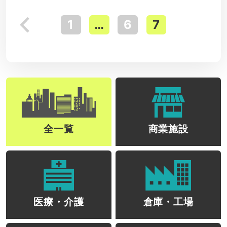
1
…
6
7
投
稿
の
ペ
全一覧
商業施設
ー
ジ
送
医療・介護
倉庫・工場
り