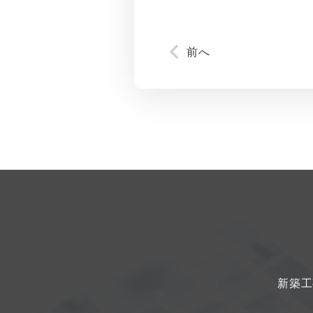
前へ
新築工