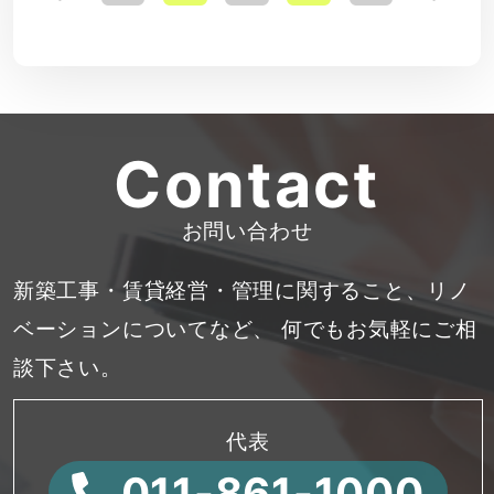
稿
の
Contact
ペ
ー
お問い合わせ
ジ
新築工事・賃貸経営・管理に関すること、リノ
ベーションについてなど、
何でもお気軽にご相
送
談下さい。
り
代表
011-861-1000